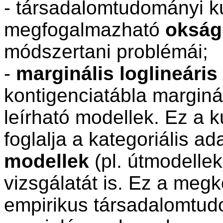
- társadalomtudományi k
megfogalmazható
okság
módszertani problémái;
-
marginális loglineári
kontigenciatábla
marginál
leírható modellek. Ez a 
foglalja a kategoriális a
modellek
(pl. útmodelle
vizsgálatát is. Ez a megk
empirikus társadalomtu