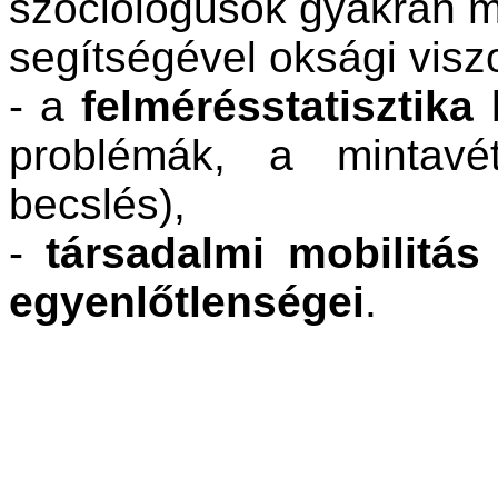
szociológusok gyakran m
segítségével oksági visz
- a
felmérésstatisztika
b
problémák, a mintavét
becslés),
-
társadalmi mobilitás
egyenlőtlenségei
.